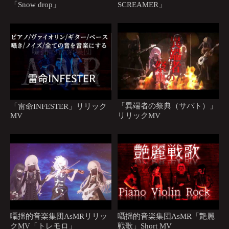
「Snow drop」
SCREAMER」
「異端者の祭典（サバト）」
「雷命INFESTER」リリック
MV
リリックMV
囁揺的音楽集団AsMRリリッ
囁揺的音楽集団AsMR「艶麗
クMV「トレモロ」
戦歌」Short MV