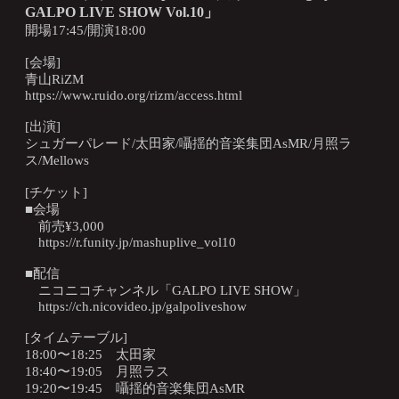
GALPO LIVE SHOW Vol.10」
開場17:45/開演18:00
[会場]
青山RiZM
https://www.ruido.org/rizm/access.html
[出演]
シュガーパレード/太田家/囁揺的音楽集団AsMR/月照ラ
ス/Mellows
[チケット]
■会場
前売¥3,000
https://r.funity.jp/mashuplive_vol10
■配信
ニコニコチャンネル「GALPO LIVE SHOW」
https://ch.nicovideo.jp/galpoliveshow
[タイムテーブル]
18:00〜18:25 太田家
18:40〜19:05 月照ラス
19:20〜19:45 囁揺的音楽集団AsMR