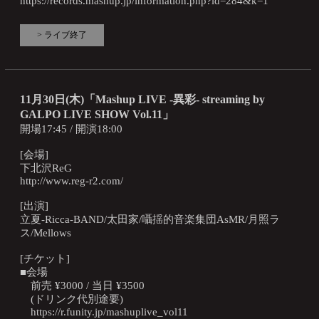
https://records.mashup.jp/information.php?id=284&k=1
> ライブ終了
11月30日(木)「Mashup LIVE -異彩- streaming by
GALPO LIVE SHOW Vol.11」
開場17:45 / 開演18:00
[会場]
下北沢ReG
http://www.reg-r2.com/
[出演]
立夏-Ricca-BAND/太田家/囁揺的音楽集団AsMR/月照ラ
ス/Mellows
[チケット]
■会場
前売 ¥3000 / 当日 ¥3500
(ドリンク代別途要)
https://r.funity.jp/mashuplive_vol11