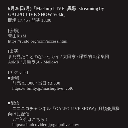
6月26日(月)「Mashup LIVE -異彩- streaming by
GALPO LIVE SHOW Vol.6」
開場 17:45 / 開演 18:00
[会場]
青山RizM
https://ruido.org/rizm/access.html
[出演]
まだ見たことのないセカイ / 太田家 / 囁揺的音楽集団
AsMR / 月照ラス / Mellows
[チケット]
■会場
前売 ¥3,000 / 当日 ¥3,500
https://r.funity.jp/mashuplive_vol6
■配信
ニコニコチャンネル「GALPO LIVE SHOW」月額会員様
向けに配信
↓ご入会はこちら！
https://ch.nicovideo.jp/galpoliveshow